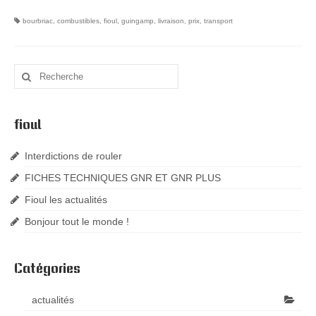
bourbriac
,
combustibles
,
fioul
,
guingamp
,
livraison
,
prix
,
transport
fioul
Interdictions de rouler
FICHES TECHNIQUES GNR ET GNR PLUS
Fioul les actualités
Bonjour tout le monde !
Catégories
actualités