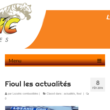
Menu
Accueil
Fioul les actualités
8
Nous contacter 6J/7J
FÉV 2016
Service Livraisons
par
Lozahic combustibles
|
Classé dans :
actualités
,
fioul
|
0
Service transport