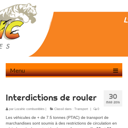
Menu
Accueil
Interdictions de rouler
30
Nous contacter 6J/7J
MAR 2016
Service Livraisons
par
Lozahic combustibles
|
Classé dans :
Transport
|
0
Les véhicules de + de 7.5 tonnes (PTAC) de transport de
Service transport
marchandises sont soumis à des restrictions de circulation en