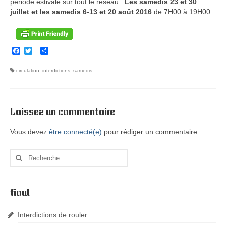
période estivale sur tout le réseau :
Les samedis 23 et
30
Certificats – CEE
juillet et les samedis 6-13 et 20 août 2016
de 7H00 à 19H00.
Actualités
Prix fioul
Facebook
Twitter
Partager
Transport
circulation
,
interdictions
,
samedis
CEE
Laissez un commentaire
Vous devez
être connecté(e)
pour rédiger un commentaire.
fioul
Interdictions de rouler